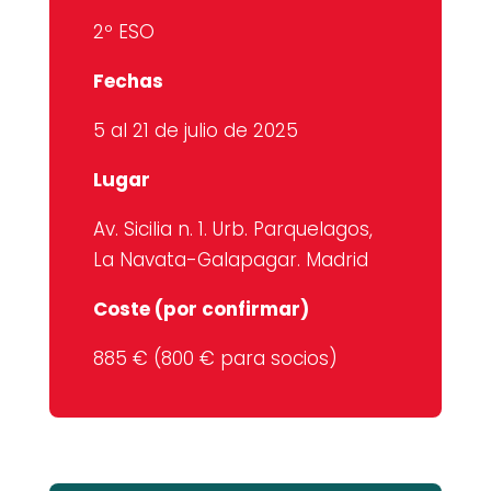
2º ESO
Fechas
5 al 21 de julio de 2025
Lugar
Av. Sicilia n. 1. Urb. Parquelagos,
La Navata-Galapagar. Madrid
Coste (por confirmar)
885 € (800 € para socios)