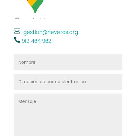

gestion@neveros.org

912 464 962